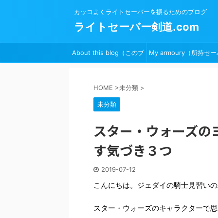
カッコよくライトセーバーを振るためのブログ
ライトセーバー剣道.com
About this blog（このブ
My armoury（所持セー
ログについて）
ー）
HOME
>
未分類
>
未分類
スター・ウォーズの
す気づき３つ
2019-07-12
こんにちは。ジェダイの騎士見習いの
スター・ウォーズのキャラクターで思