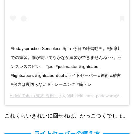
#todayspractice Senseless Spin. 今日の練習動画。#多摩川
での練習。雨が続いてなかなか練習ができませんね･･･。セ
ンスレススピン。 #jedi #jedimaster #lightsaber
#lightsabers #lightsaberduel #ライトセーバー #剣術 #稽古
#努力は裏切らない #トレーニング #筋トレ
Hideki Toho（東方 秀樹）
さん(@hideki_east_padawan)がシェアした投稿 -
これくらいきれいに回せれば、かっこつくでしょ。
ライトセーバーの構え方